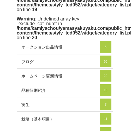
/home/kamiyachou/yamasyakuyaku.com/public_htm
content/themes/styly_tcd052/widget/category_list.
on line
19
Warning
: Undefined array key
"exclude_cat_num" in
/home/kamiyachou/yamasyakuyaku.com/public_htm
content/themes/styly_tcd052/widget/category_list.
on line
20
オークション出品情報
5
ブログ
66
ホームページ更新情報
22
品種個別紹介
15
実生
7
栽培（基本項目）
11