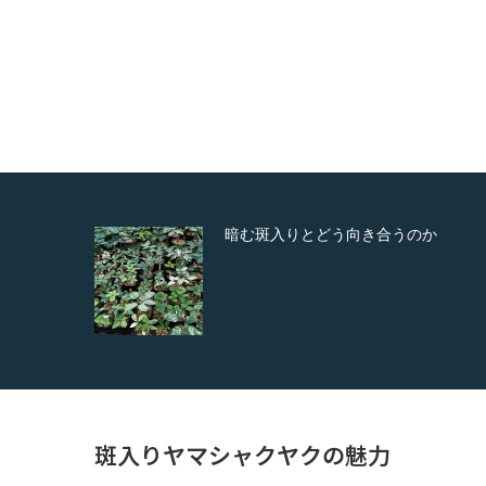
う向き合うのか
沈丁花の薫り 2022
斑入りヤマシャクヤクの魅力