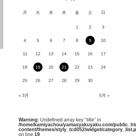
月
火
水
木
金
土
日
1
2
3
4
5
6
7
8
9
10
11
12
13
14
15
16
17
18
19
20
21
22
23
24
25
26
27
28
29
30
« 3月
5月 »
Warning
: Undefined array key "title" in
/home/kamiyachou/yamasyakuyaku.com/public_ht
content/themes/styly_tcd052/widget/category_list.
on line
19