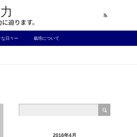
力
力に迫ります。
クな日々ー
栽培について
2016年4月