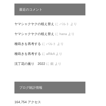
最近のコメント
ヤマシャクヤクの植え替え
に
バルト
より
ヤマシャクヤクの植え替え
に
hana
より
種蒔きを再考する
に
バルト
より
種蒔きを再考する
に
aRikA
より
沈丁花の薫り 2022
に
銀
より
ブログ統計情報
164,754 アクセス