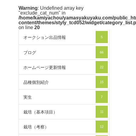
Warning
: Undefined array key
"exclude_cat_num" in
/home/kamiyachou/yamasyakuyaku.com/public_ht
content/themes/styly_tcd052/widget/category_list.
on line
20
オークション出品情報
5
ブログ
66
ホームページ更新情報
22
品種個別紹介
15
実生
7
栽培（基本項目）
11
栽培（考察）
12