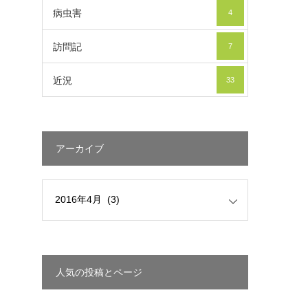
病虫害
4
訪問記
7
近況
33
アーカイブ
人気の投稿とページ