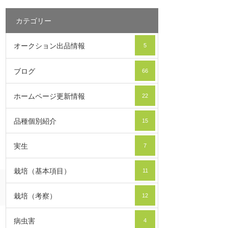
カテゴリー
オークション出品情報
5
ブログ
66
ホームページ更新情報
22
品種個別紹介
15
実生
7
栽培（基本項目）
11
栽培（考察）
12
病虫害
4