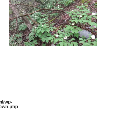
l/wp-
down.php