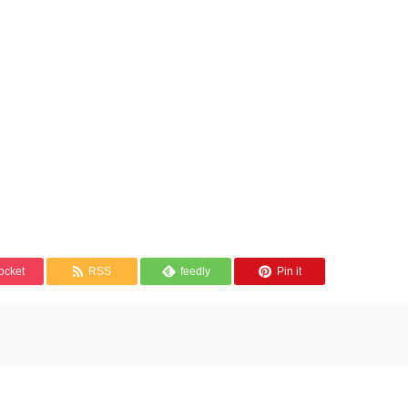
ocket
RSS
feedly
Pin it