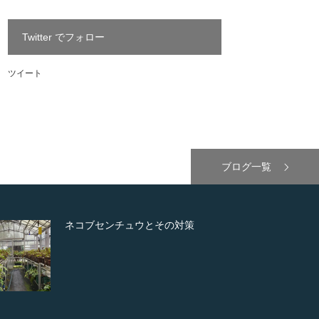
Twitter でフォロー
ツイート
ブログ一覧
ネコブセンチュウとその対策
「馬木の