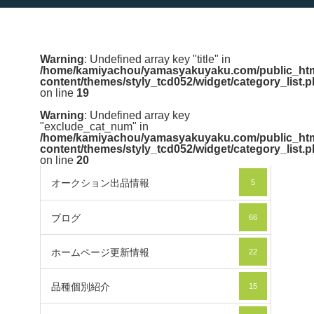
Warning
: Undefined array key "title" in
/home/kamiyachou/yamasyakuyaku.com/public_htm
content/themes/styly_tcd052/widget/category_list.
on line
19
Warning
: Undefined array key
"exclude_cat_num" in
/home/kamiyachou/yamasyakuyaku.com/public_htm
content/themes/styly_tcd052/widget/category_list.
on line
20
オークション出品情報
5
ブログ
66
ホームページ更新情報
22
品種個別紹介
15