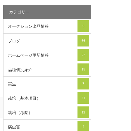
カテゴリー
オークション出品情報
5
ブログ
66
ホームページ更新情報
22
品種個別紹介
15
実生
7
栽培（基本項目）
11
栽培（考察）
12
病虫害
4