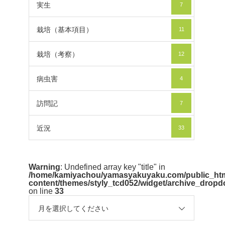
実生
7
栽培（基本項目）
11
栽培（考察）
12
病虫害
4
訪問記
7
近況
33
Warning
: Undefined array key "title" in
/home/kamiyachou/yamasyakuyaku.com/public_htm
content/themes/styly_tcd052/widget/archive_drop
on line
33
月を選択してください