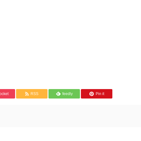
ocket
RSS
feedly
Pin it