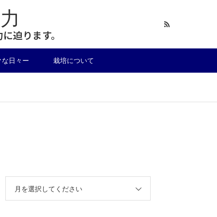
力
力に迫ります。
クな日々ー
栽培について
月を選択してください