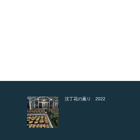
か
沈丁花の薫り 2022