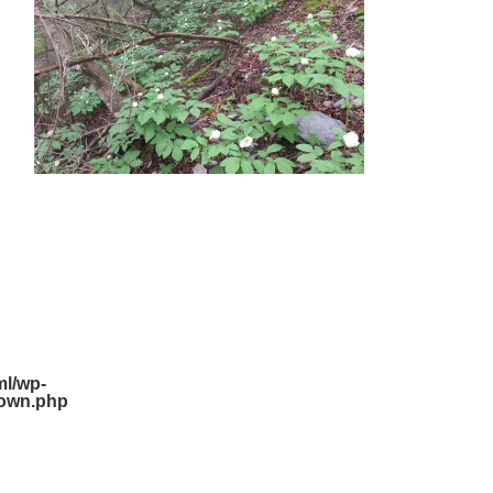
l/wp-
down.php