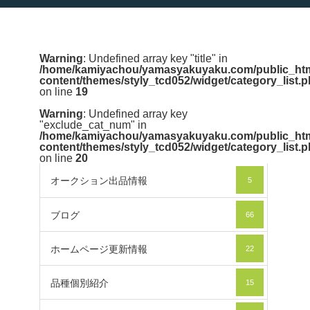
Warning
: Undefined array key "title" in
/home/kamiyachou/yamasyakuyaku.com/public_htm
content/themes/styly_tcd052/widget/category_list.
on line
19
Warning
: Undefined array key
"exclude_cat_num" in
/home/kamiyachou/yamasyakuyaku.com/public_htm
content/themes/styly_tcd052/widget/category_list.
on line
20
オークション出品情報
5
ブログ
66
ホームページ更新情報
22
品種個別紹介
15