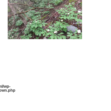
l/wp-
down.php