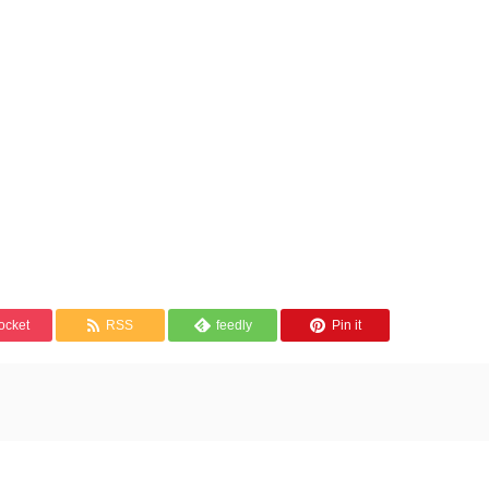
ocket
RSS
feedly
Pin it