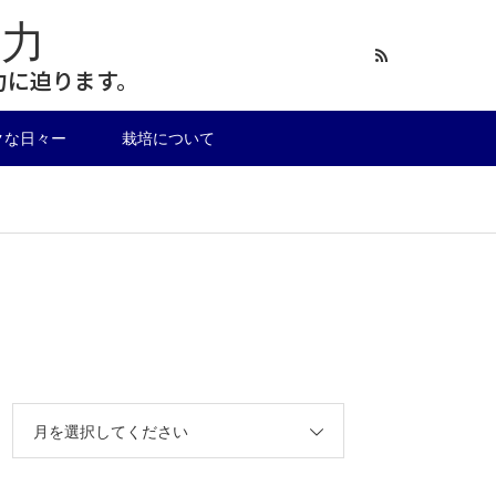
力
力に迫ります。
クな日々ー
栽培について
月を選択してください