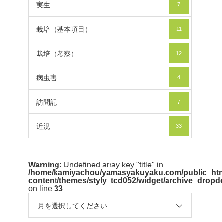
実生
7
栽培（基本項目）
11
栽培（考察）
12
病虫害
4
訪問記
7
近況
33
Warning
: Undefined array key "title" in
/home/kamiyachou/yamasyakuyaku.com/public_htm
content/themes/styly_tcd052/widget/archive_drop
on line
33
月を選択してください