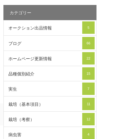
カテゴリー
オークション出品情報
5
ブログ
66
ホームページ更新情報
22
品種個別紹介
15
実生
7
栽培（基本項目）
11
栽培（考察）
12
病虫害
4