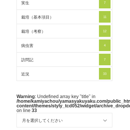
実生
7
栽培（基本項目）
11
栽培（考察）
12
病虫害
4
訪問記
7
近況
33
Warning
: Undefined array key "title" in
/home/kamiyachou/yamasyakuyaku.com/public_htm
content/themes/styly_tcd052/widget/archive_drop
on line
33
月を選択してください