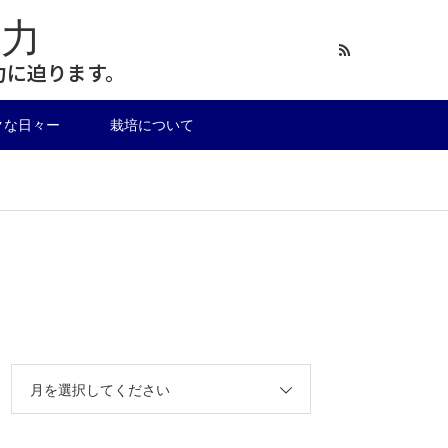
力
力に迫ります。
クな日々ー
栽培について
月を選択してください