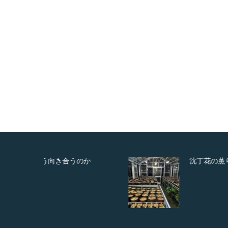
のか
沈丁花の薫り 2022