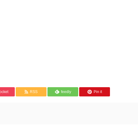
ocket
RSS
feedly
Pin it