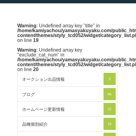
Warning
: Undefined array key "title" in
/home/kamiyachou/yamasyakuyaku.com/public_htm
content/themes/styly_tcd052/widget/category_list.
on line
19
Warning
: Undefined array key
"exclude_cat_num" in
/home/kamiyachou/yamasyakuyaku.com/public_htm
content/themes/styly_tcd052/widget/category_list.
on line
20
オークション出品情報
5
ブログ
66
ホームページ更新情報
22
品種個別紹介
15