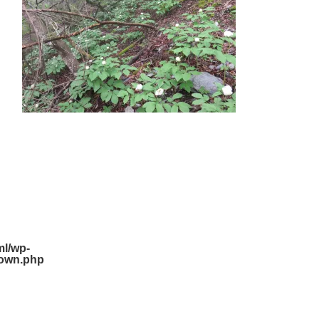
l/wp-
down.php