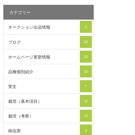
カテゴリー
オークション出品情報
5
ブログ
66
ホームページ更新情報
22
品種個別紹介
15
実生
7
栽培（基本項目）
11
栽培（考察）
12
病虫害
4