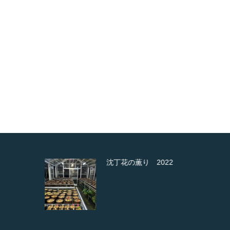
か
沈丁花の薫り 2022