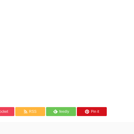
ocket
RSS
feedly
Pin it