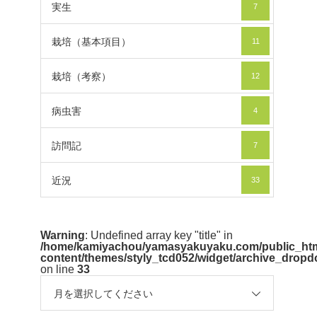
実生
7
栽培（基本項目）
11
栽培（考察）
12
病虫害
4
訪問記
7
近況
33
Warning
: Undefined array key "title" in
/home/kamiyachou/yamasyakuyaku.com/public_htm
content/themes/styly_tcd052/widget/archive_drop
on line
33
月を選択してください