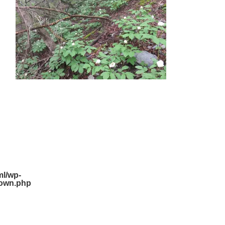
l/wp-
down.php