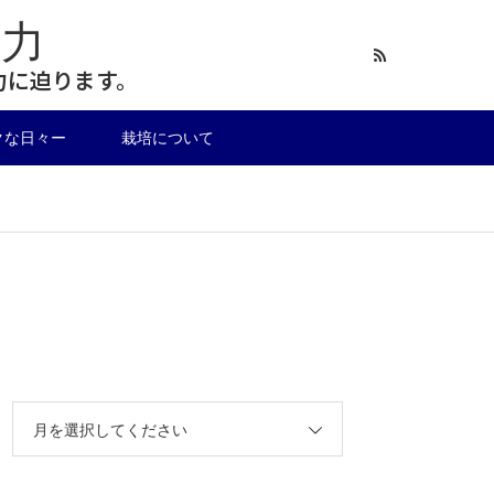
力
力に迫ります。
クな日々ー
栽培について
月を選択してください