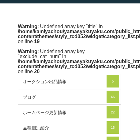
Warning
: Undefined array key "title" in
/home/kamiyachou/yamasyakuyaku.com/public_htm
content/themes/styly_tcd052/widget/category_list.
on line
19
Warning
: Undefined array key
"exclude_cat_num" in
/home/kamiyachou/yamasyakuyaku.com/public_htm
content/themes/styly_tcd052/widget/category_list.
on line
20
オークション出品情報
5
ブログ
66
ホームページ更新情報
22
品種個別紹介
15