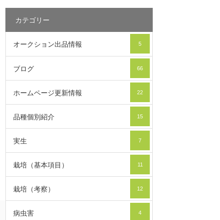
カテゴリー
オークション出品情報
5
ブログ
66
ホームページ更新情報
22
品種個別紹介
15
実生
7
栽培（基本項目）
11
栽培（考察）
12
病虫害
4