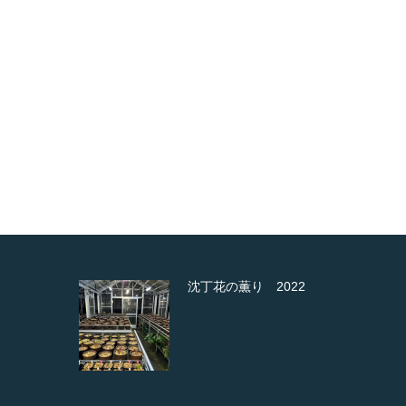
か
沈丁花の薫り 2022