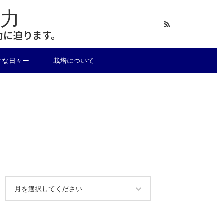
力
力に迫ります。
クな日々ー
栽培について
月を選択してください