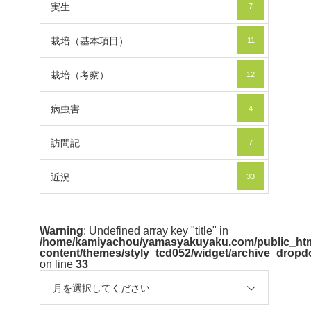
実生
7
栽培（基本項目）
11
栽培（考察）
12
病虫害
4
訪問記
7
近況
33
Warning
: Undefined array key "title" in
/home/kamiyachou/yamasyakuyaku.com/public_htm
content/themes/styly_tcd052/widget/archive_drop
on line
33
月を選択してください