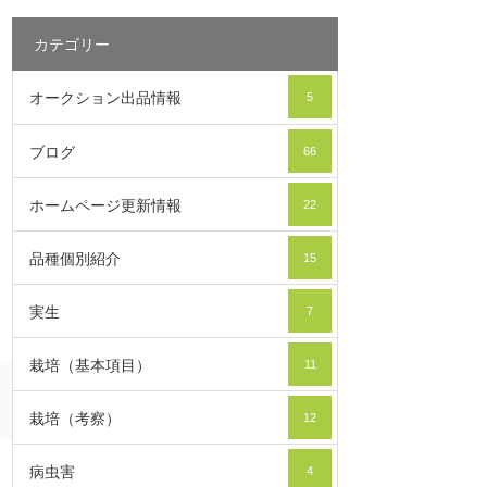
カテゴリー
オークション出品情報
5
ブログ
66
ホームページ更新情報
22
品種個別紹介
15
実生
7
栽培（基本項目）
11
栽培（考察）
12
病虫害
4