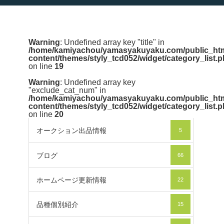
Warning
: Undefined array key "title" in
/home/kamiyachou/yamasyakuyaku.com/public_htm
content/themes/styly_tcd052/widget/category_list.
on line
19
Warning
: Undefined array key
"exclude_cat_num" in
/home/kamiyachou/yamasyakuyaku.com/public_htm
content/themes/styly_tcd052/widget/category_list.
on line
20
オークション出品情報
5
ブログ
66
ホームページ更新情報
22
品種個別紹介
15