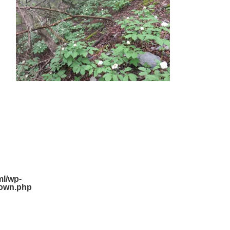
l/wp-
down.php