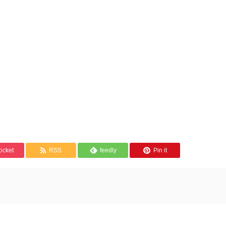
ocket
RSS
feedly
Pin it