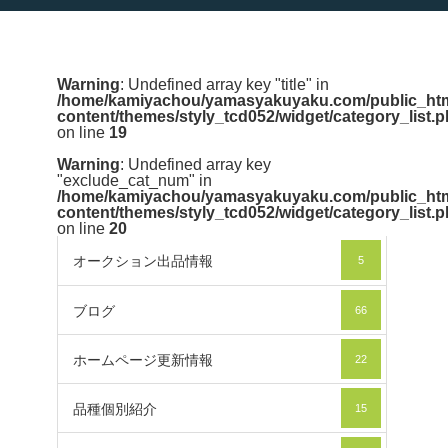
Warning
: Undefined array key "title" in
/home/kamiyachou/yamasyakuyaku.com/public_htm
content/themes/styly_tcd052/widget/category_list.
on line
19
Warning
: Undefined array key
"exclude_cat_num" in
/home/kamiyachou/yamasyakuyaku.com/public_htm
content/themes/styly_tcd052/widget/category_list.
on line
20
オークション出品情報
5
ブログ
66
ホームページ更新情報
22
品種個別紹介
15