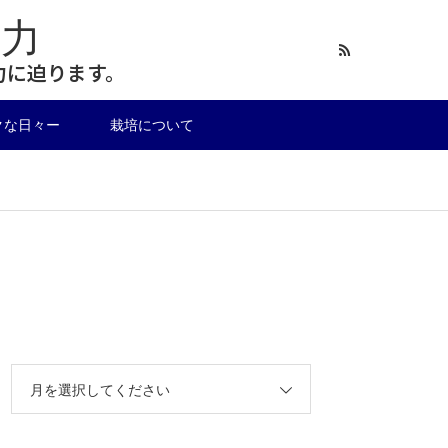
力
力に迫ります。
クな日々ー
栽培について
月を選択してください