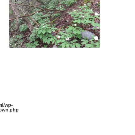
l/wp-
down.php