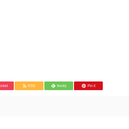
ocket
RSS
feedly
Pin it