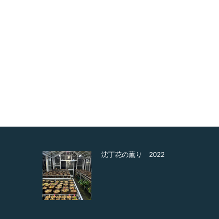
か
沈丁花の薫り 2022