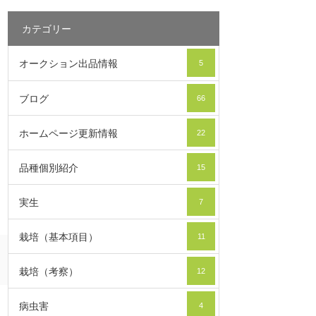
カテゴリー
オークション出品情報
5
ブログ
66
ホームページ更新情報
22
品種個別紹介
15
実生
7
栽培（基本項目）
11
栽培（考察）
12
病虫害
4