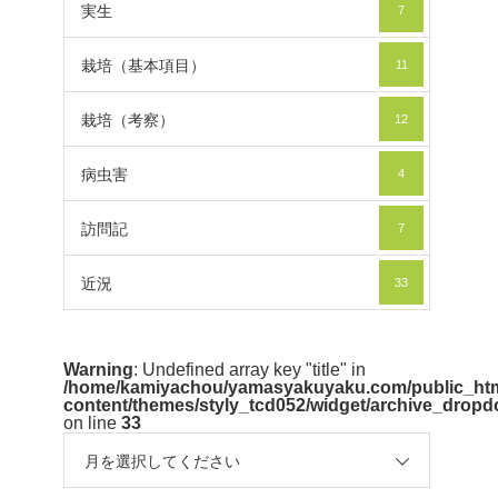
実生
7
栽培（基本項目）
11
栽培（考察）
12
病虫害
4
訪問記
7
近況
33
Warning
: Undefined array key "title" in
/home/kamiyachou/yamasyakuyaku.com/public_htm
content/themes/styly_tcd052/widget/archive_drop
on line
33
月を選択してください