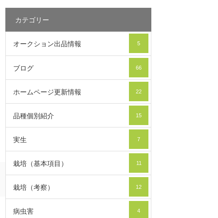
カテゴリー
オークション出品情報
5
ブログ
66
ホームページ更新情報
22
品種個別紹介
15
実生
7
栽培（基本項目）
11
栽培（考察）
12
病虫害
4