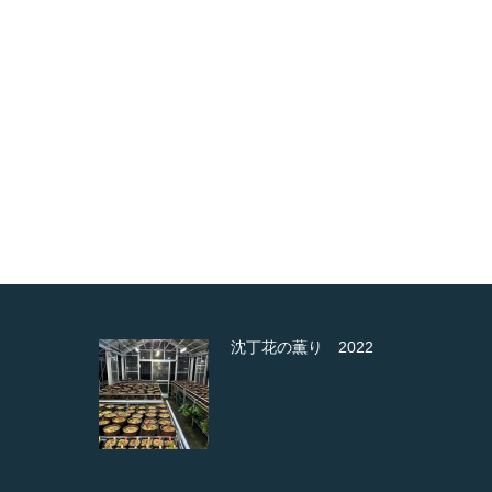
か
沈丁花の薫り 2022