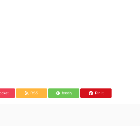
ocket
RSS
feedly
Pin it