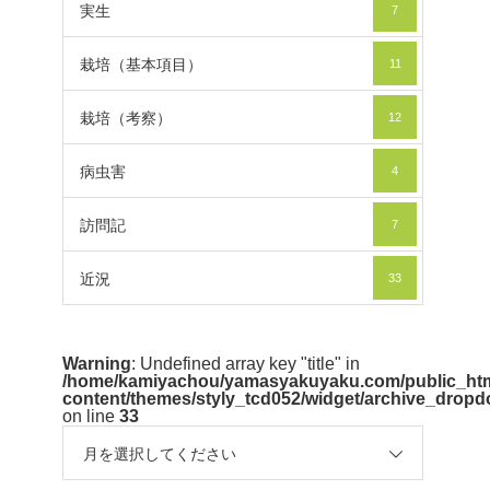
実生
7
栽培（基本項目）
11
栽培（考察）
12
病虫害
4
訪問記
7
近況
33
Warning
: Undefined array key "title" in
/home/kamiyachou/yamasyakuyaku.com/public_htm
content/themes/styly_tcd052/widget/archive_drop
on line
33
月を選択してください