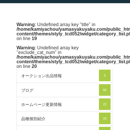
Warning
: Undefined array key "title" in
/home/kamiyachou/yamasyakuyaku.com/public_htm
content/themes/styly_tcd052/widget/category_list.
on line
19
Warning
: Undefined array key
"exclude_cat_num" in
/home/kamiyachou/yamasyakuyaku.com/public_htm
content/themes/styly_tcd052/widget/category_list.
on line
20
オークション出品情報
5
ブログ
66
ホームページ更新情報
22
品種個別紹介
15