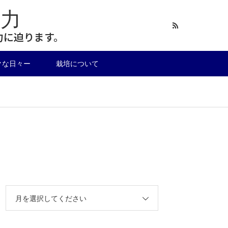
力
力に迫ります。
クな日々ー
栽培について
月を選択してください