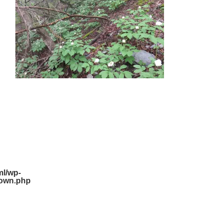
l/wp-
down.php