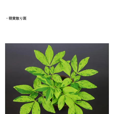
・萌黄散り斑