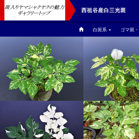
西祖谷産白三光斑
白斑系
ゴマ斑
西祖谷産白三光斑
ゴマ斑
白三光斑
黄散り
白散り斑