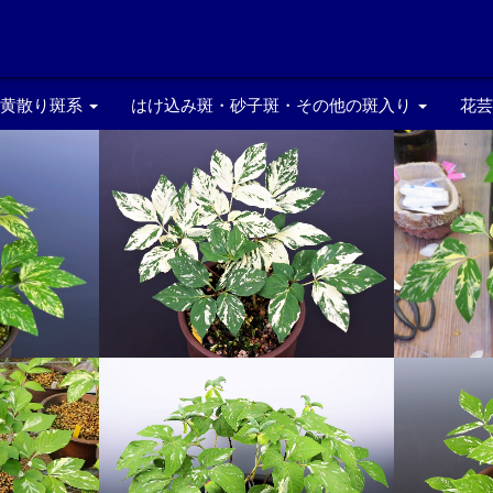
・黄散り斑系
はけ込み斑・砂子斑・その他の斑入り
花
はけ込み斑
花
斑
砂子斑
多
覆輪斑・極黄・その他