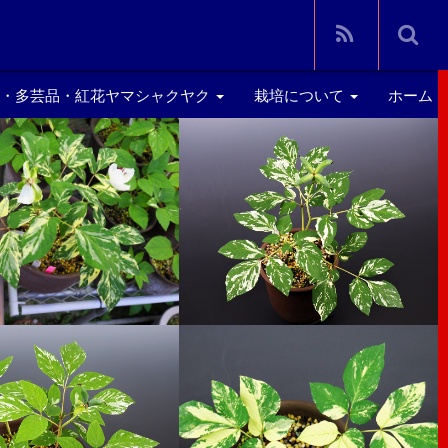
芸・多芸品・紅花ヤマシャクヤク
栽培について
ホーム
芸
年間管理
芸品・斑入り紅花
鉢について
用土について
肥料・消毒薬について
植え替え